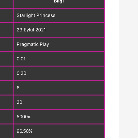
Bilgi
Starlight Princess
23 Eylül 2021
Pragmatic Play
0.01
0.20
6
20
5000x
96.50%