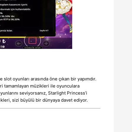
le slot oyunları arasında öne çıkan bir yapımdır.
eri tamamlayan müzikleri ile oyunculara
yunlarını seviyorsanız, Starlight Princess’i
kleri, sizi büyülü bir dünyaya davet ediyor.