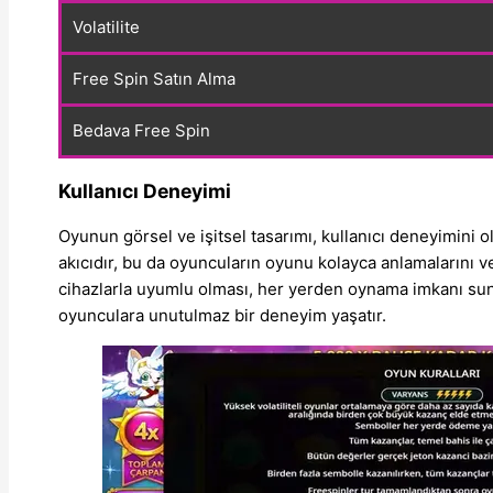
Volatilite
Free Spin Satın Alma
Bedava Free Spin
Kullanıcı Deneyimi
Oyunun görsel ve işitsel tasarımı, kullanıcı deneyimini o
akıcıdır, bu da oyuncuların oyunu kolayca anlamalarını v
cihazlarla uyumlu olması, her yerden oynama imkanı su
oyunculara unutulmaz bir deneyim yaşatır.