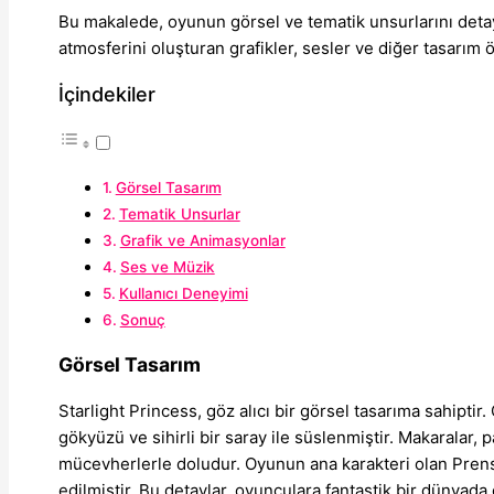
Bu makalede, oyunun görsel ve tematik unsurlarını detay
atmosferini oluşturan grafikler, sesler ve diğer tasarım 
İçindekiler
Görsel Tasarım
Tematik Unsurlar
Grafik ve Animasyonlar
Ses ve Müzik
Kullanıcı Deneyimi
Sonuç
Görsel Tasarım
Starlight Princess, göz alıcı bir görsel tasarıma sahiptir.
gökyüzü ve sihirli bir saray ile süslenmiştir. Makaralar, pa
mücevherlerle doludur. Oyunun ana karakteri olan Prenses
edilmiştir. Bu detaylar, oyunculara fantastik bir dünyada o