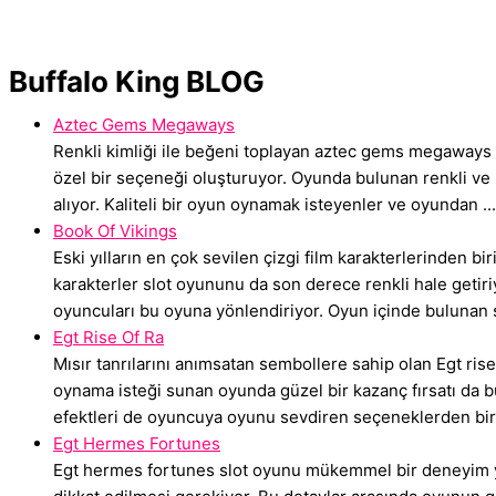
Buffalo King BLOG
Aztec Gems Megaways
Renkli kimliği ile beğeni toplayan aztec gems megaways s
özel bir seçeneği oluşturuyor. Oyunda bulunan renkli ve ı
alıyor. Kaliteli bir oyun oynamak isteyenler ve oyundan ...
Book Of Vikings
Eski yılların en çok sevilen çizgi film karakterlerinden bi
karakterler slot oyununu da son derece renkli hale geti
oyuncuları bu oyuna yönlendiriyor. Oyun içinde bulunan s
Egt Rise Of Ra
Mısır tanrılarını anımsatan sembollere sahip olan Egt ri
oynama isteği sunan oyunda güzel bir kazanç fırsatı da b
efektleri de oyuncuya oyunu sevdiren seçeneklerden bir 
Egt Hermes Fortunes
Egt hermes fortunes slot oyunu mükemmel bir deneyim yaş