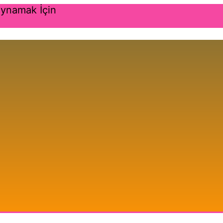
Oynamak İçin