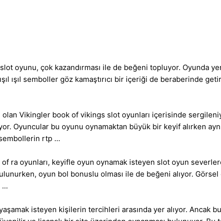
lot oyunu, çok kazandırması ile de beğeni topluyor. Oyunda yer a
şıl ışıl semboller göz kamaştırıcı bir içeriği de beraberinde ge
ri olan Vikingler book of vikings slot oyunları içerisinde sergilen
riyor. Oyuncular bu oyunu oynamaktan büyük bir keyif alırken a
embollerin rtp ...
se of ra oyunları, keyifle oyun oynamak isteyen slot oyun sever
ulunurken, oyun bol bonuslu olması ile de beğeni alıyor. Görsel
...
amak isteyen kişilerin tercihleri arasında yer alıyor. Ancak 