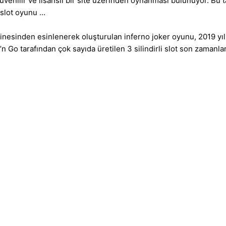
üvenilir ve lisanslı bir site üzerinden oynanması bulunuyor. Bu 
slot oyunu ...
esinden esinlenerek oluşturulan inferno joker oyunu, 2019 yılını
’n Go tarafından çok sayıda üretilen 3 silindirli slot son zaman