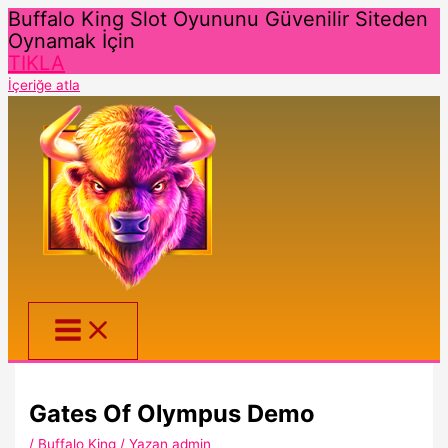
Buffalo King Slot Oyununu Güvenilir Siteden
Oynamak İçin
TIKLA
İçeriğe atla
Gates Of Olympus Demo
/
Buffalo King
/ Yazan
admin