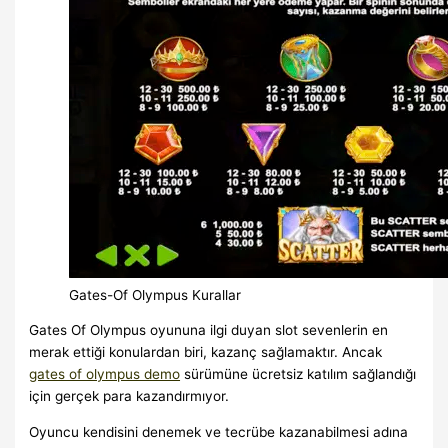
Gates-Of Olympus Kurallar
Gates Of Olympus oyununa ilgi duyan slot sevenlerin en
merak ettiği konulardan biri, kazanç sağlamaktır. Ancak
gates of olympus demo
sürümüne ücretsiz katılım sağlandığı
için gerçek para kazandırmıyor.
Oyuncu kendisini denemek ve tecrübe kazanabilmesi adına