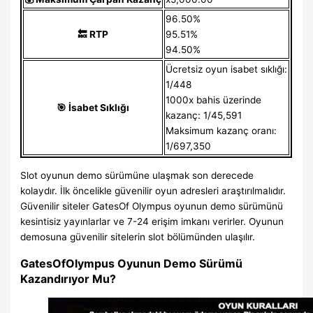
96.50%
🔙 RTP
95.51%
94.50%
Ücretsiz oyun isabet sıklığı:
1/448
1000x bahis üzerinde
🎯 İsabet Sıklığı
kazanç: 1/45,591
Maksimum kazanç oranı:
1/697,350
Slot oyunun demo sürümüne ulaşmak son derecede
kolaydır. İlk öncelikle güvenilir oyun adresleri araştırılmalıdır.
Güvenilir siteler GatesOf Olympus oyunun demo sürümünü
kesintisiz yayınlarlar ve 7-24 erişim imkanı verirler. Oyunun
demosuna güvenilir sitelerin slot bölümünden ulaşılır.
GatesOfOlympus Oyunun Demo Sürümü
Kazandırıyor Mu?