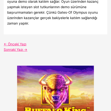
oyuna demo olarak katılım sağlar. Oyun üzerinden kazanç
yapmak isteyen slot tutkunlarının demo sürümüne
başvurmamaları gerekir. Çünkü Gates-Of Olympus oyunu
üzerinden kazançlar gerçek bakiyelerle katılım sağlandığı
zaman yapılır.
←
Önceki Yazı
Sonraki Yazı
→