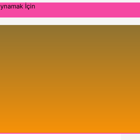
Oynamak İçin