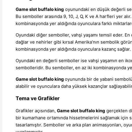
Game slot buffalo king
oyunundaki en düşük değerli sem
Bu semboller arasında 9, 10, J, Q, K ve A harfleri yer alır
kombinasyonda yer aldığında oyunculara farklı miktarlar
Oyundaki diğer semboller, vahşi yaşamı temsil eder. En 
dağlar ve nehirler gibi kırsal Amerika’nın sembolik görün
kombinasyonda yer aldığında oyunculara kazanç sağlar.
Oyundaki en değerli semboller ise vahşi yaşamın en ikoni
sembolleridir. Bu semboller, en az iki kombinasyonda ye
Game slot buffalo king
oyununda bir de yabani sembolü 
alabilir ve oyunculara daha yüksek kazançlar sağlayabilir
Tema ve Grafikler
Grafikler açısından,
Game slot buffalo king
gerçekten di
bir kumarhane ortamında hissetmelerini sağlamak için sl
tasarlamıştır. Semboller ve arka plan animasyonları, o
uyarlanmıştır.