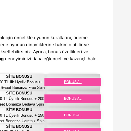
ak için öncelikle oyunun kurallarını, ödeme
sayede oyunun dinamiklerine hakim olabilir ve
seltebilirsiniz. Ayrıca, bonus özellikleri ve
ng
deneyiminizi daha eğlenceli ve kazançlı hale
SİTE BONUSU
00 TL İlk Üyelik Bonusu +
BONUS AL
 Sweet Bonanza Free Spin
SİTE BONUSU
0 TL Üyelik Bonusu + 200
BONUS AL
eet Bonanza Bedava Spin
SİTE BONUSU
0 TL Üyelik Bonusu + 150
BONUS AL
et Bonanza Ücretsiz Spin
SİTE BONUSU