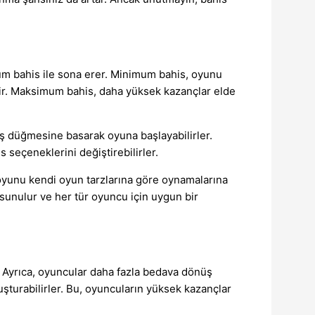
um bahis ile sona erer. Minimum bahis, oyunu
ir. Maksimum bahis, daha yüksek kazançlar elde
üş düğmesine basarak oyuna başlayabilirler.
s seçeneklerini değiştirebilirler.
oyunu kendi oyun tarzlarına göre oynamalarına
e sunulur ve her tür oyuncu için uygun bir
. Ayrıca, oyuncular daha fazla bedava dönüş
turabilirler. Bu, oyuncuların yüksek kazançlar