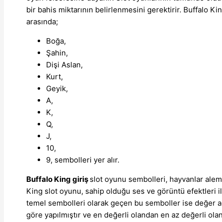
bir bahis miktarının belirlenmesini gerektirir. Buffalo 
arasında;
Boğa,
Şahin,
Dişi Aslan,
Kurt,
Geyik,
A,
K,
Q,
J,
10,
9, sembolleri yer alır.
Buffalo King giriş
slot oyunu sembolleri, hayvanlar alem
King slot oyunu, sahip olduğu ses ve görüntü efektleri il
temel sembolleri olarak geçen bu semboller ise değer açıs
göre yapılmıştır ve en değerli olandan en az değerli ol