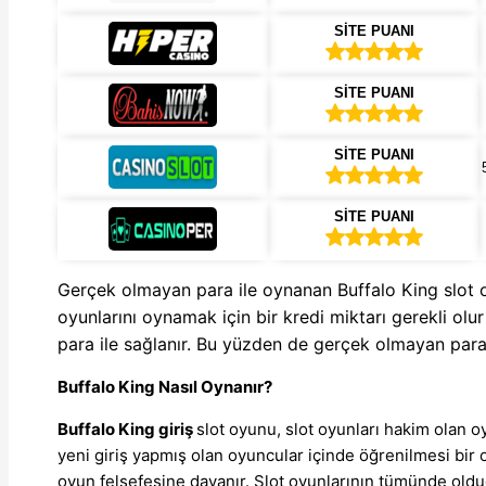
SİTE PUANI
SİTE PUANI
SİTE PUANI
SİTE PUANI
Gerçek olmayan para ile oynanan Buffalo King slot oy
oyunlarını oynamak için bir kredi miktarı gerekli olu
para ile sağlanır. Bu yüzden de gerçek olmayan para o
Buffalo King Nasıl Oynanır?
Buffalo King giriş
slot oyunu, slot oyunları hakim olan o
yeni giriş yapmış olan oyuncular içinde öğrenilmesi bir 
oyun felsefesine dayanır. Slot oyunlarının tümünde oldu