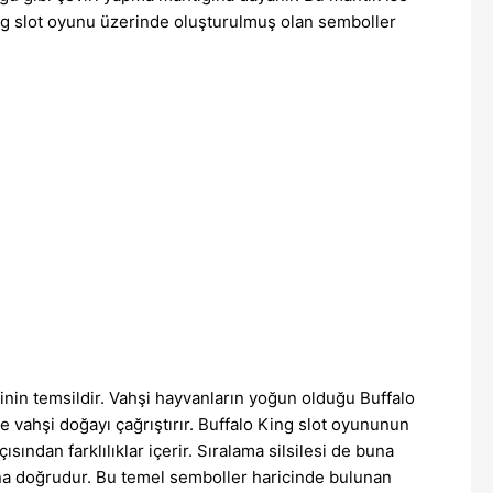
King slot oyunu üzerinde oluşturulmuş olan semboller
inin temsildir. Vahşi hayvanların yoğun olduğu Buffalo
e vahşi doğayı çağrıştırır. Buffalo King slot oyununun
ından farklılıklar içerir. Sıralama silsilesi de buna
ana doğrudur. Bu temel semboller haricinde bulunan