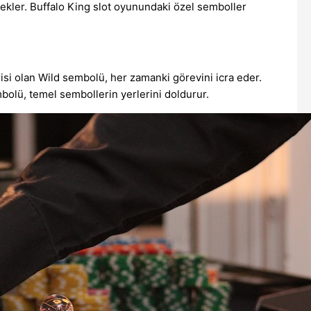
bekler. Buffalo King slot oyunundaki özel semboller
isi olan Wild sembolü, her zamanki görevini icra eder.
olü, temel sembollerin yerlerini doldurur.