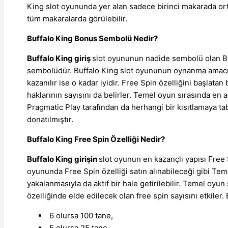
King slot oyununda yer alan sadece birinci makarada o
tüm makaralarda görülebilir.
Buffalo King Bonus Sembolü Nedir?
Buffalo King giriş
slot oyununun nadide sembolü olan B
sembolüdür. Buffalo King slot oyununun oynanma amacı
kazanılır ise o kadar iyidir. Free Spin özelliğini başlat
haklarının sayısını da belirler. Temel oyun sırasında en a
Pragmatic Play tarafından da herhangi bir kısıtlamaya t
donatılmıştır.
Buffalo King Free Spin Özelliği Nedir?
Buffalo King girişin
slot oyunun en kazançlı yapısı Free S
oyununda Free Spin özelliği satın alınabileceği gibi T
yakalanmasıyla da aktif bir hale getirilebilir. Temel oy
özelliğinde elde edilecek olan free spin sayısını etkile
6 olursa 100 tane,
5 olursa 25 tane,