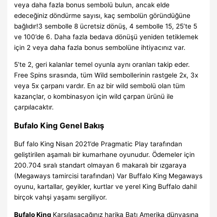
veya daha fazla bonus sembolü bulun, ancak elde
edeceğiniz döndürme sayısı, kaç sembolün göründüğüne
bağlıdır!3 sembolle 8 ücretsiz dönüş, 4 sembolle 15, 25’te 5
ve 100’de 6. Daha fazla bedava dönüşü yeniden tetiklemek
için 2 veya daha fazla bonus sembolüne ihtiyacınız var.
5’te 2, geri kalanlar temel oyunla aynı oranları takip eder.
Free Spins sırasında, tüm Wild sembollerinin rastgele 2x, 3x
veya 5x çarpanı vardır. En az bir wild sembolü olan tüm
kazançlar, o kombinasyon için wild çarpan ürünü ile
çarpılacaktır.
Bufalo King Genel Bakış
Buf falo King Nisan 2021’de Pragmatic Play tarafından
geliştirilen aşamalı bir kumarhane oyunudur. Ödemeler için
200.704 sıralı standart olmayan 6 makaralı bir ızgaraya
(Megaways tamircisi tarafından) Var Buffalo King Megaways
oyunu, kartallar, geyikler, kurtlar ve yerel King Buffalo dahil
birçok vahşi yaşamı sergiliyor.
Bufalo King
Karşılaşacağınız harika Batı Amerika dünyasına