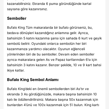
kazanabilirsiniz. Ekranda 6 puma göründüğünde kartal
sayısına göre kazanırsınız.
Semboller
Bufalo King Tüm makaralarda bir bufalo görürseniz, bu,
bedava dönüşleri kazandığınız anlamına gelir. Ayrıca,
bahsinizin 5 katını kazanma şansı için sahada 6 kurt ve geyik
sembolü belirir. Oyundaki onlarca sembolün her biri
kazanmanıza yardımcı olacaktır. Oyunun eğlenceli
yönlerinden biri de bu semboller. Devam eden semboller
ayrıca makaralara gelen As ve Papaz kartlarından 6’sı için
bahsinizin 3 katını kazanır. Benzer şekilde, 10 ve 9 kart bahsi
ikiye katlar.
Bufalo King Sembol Anlamı
Bufalo King’deki en önemli sembollerden biri As’tır ve
ekranda 3 As gördüğünüzde, makara başına bahsinizin 10
katı ile ödüllendirilirsiniz. Makara başına 50x kazanmak için
bunlardan 4’ünü ve 100x kazanmak için 5’i bulun. King kartı