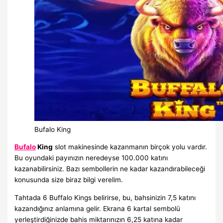
Bufalo King
Bufalo
King
slot makinesinde kazanmanın birçok yolu vardır.
Bu oyundaki payınızın neredeyse 100.000 katını
kazanabilirsiniz. Bazı sembollerin ne kadar kazandırabileceği
konusunda size biraz bilgi verelim.
Tahtada 6 Buffalo Kings belirirse, bu, bahsinizin 7,5 katını
kazandığınız anlamına gelir. Ekrana 6 kartal sembolü
yerleştirdiğinizde bahis miktarınızın 6,25 katına kadar