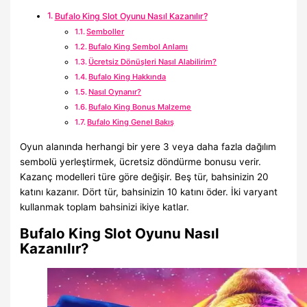
Bufalo King Slot Oyunu Nasıl Kazanılır?
Semboller
Bufalo King Sembol Anlamı
Ücretsiz Dönüşleri Nasıl Alabilirim?
Bufalo King Hakkında
Nasıl Oynanır?
Bufalo King Bonus Malzeme
Bufalo King Genel Bakış
Oyun alanında herhangi bir yere 3 veya daha fazla dağılım
sembolü yerleştirmek, ücretsiz döndürme bonusu verir.
Kazanç modelleri türe göre değişir. Beş tür, bahsinizin 20
katını kazanır. Dört tür, bahsinizin 10 katını öder. İki varyant
kullanmak toplam bahsinizi ikiye katlar.
Bufalo King Slot Oyunu Nasıl
Kazanılır?