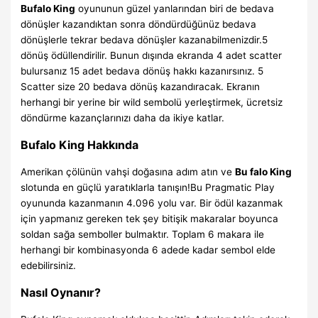
Bufalo King
oyununun güzel yanlarından biri de bedava
dönüşler kazandıktan sonra döndürdüğünüz bedava
dönüşlerle tekrar bedava dönüşler kazanabilmenizdir.5
dönüş ödüllendirilir. Bunun dışında ekranda 4 adet scatter
bulursanız 15 adet bedava dönüş hakkı kazanırsınız. 5
Scatter size 20 bedava dönüş kazandıracak. Ekranın
herhangi bir yerine bir wild sembolü yerleştirmek, ücretsiz
döndürme kazançlarınızı daha da ikiye katlar.
Bufalo King Hakkında
Amerikan çölünün vahşi doğasına adım atın ve
Bu falo King
slotunda en güçlü yaratıklarla tanışın!Bu Pragmatic Play
oyununda kazanmanın 4.096 yolu var. Bir ödül kazanmak
için yapmanız gereken tek şey bitişik makaralar boyunca
soldan sağa semboller bulmaktır. Toplam 6 makara ile
herhangi bir kombinasyonda 6 adede kadar sembol elde
edebilirsiniz.
Nasıl Oynanır?