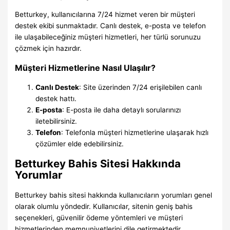
Betturkey, kullanıcılarına 7/24 hizmet veren bir müşteri
destek ekibi sunmaktadır. Canlı destek, e-posta ve telefon
ile ulaşabileceğiniz müşteri hizmetleri, her türlü sorunuzu
çözmek için hazırdır.
Müşteri Hizmetlerine Nasıl Ulaşılır?
Canlı Destek
: Site üzerinden 7/24 erişilebilen canlı
destek hattı.
E-posta
: E-posta ile daha detaylı sorularınızı
iletebilirsiniz.
Telefon
: Telefonla müşteri hizmetlerine ulaşarak hızlı
çözümler elde edebilirsiniz.
Betturkey Bahis Sitesi Hakkında
Yorumlar
Betturkey bahis sitesi hakkında kullanıcıların yorumları genel
olarak olumlu yöndedir. Kullanıcılar, sitenin geniş bahis
seçenekleri, güvenilir ödeme yöntemleri ve müşteri
hizmetlerinden memnuniyetlerini dile getirmektedir.