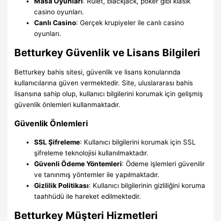
Masa Oyunları
: Rulet, blackjack, poker gibi klasik
casino oyunları.
Canlı Casino
: Gerçek krupiyeler ile canlı casino
oyunları.
Betturkey Güvenlik ve Lisans Bilgileri
Betturkey bahis sitesi, güvenlik ve lisans konularında
kullanıcılarına güven vermektedir. Site, uluslararası bahis
lisansına sahip olup, kullanıcı bilgilerini korumak için gelişmiş
güvenlik önlemleri kullanmaktadır.
Güvenlik Önlemleri
SSL Şifreleme
: Kullanıcı bilgilerini korumak için SSL
şifreleme teknolojisi kullanılmaktadır.
Güvenli Ödeme Yöntemleri
: Ödeme işlemleri güvenilir
ve tanınmış yöntemler ile yapılmaktadır.
Gizlilik Politikası
: Kullanıcı bilgilerinin gizliliğini koruma
taahhüdü ile hareket edilmektedir.
Betturkey Müşteri Hizmetleri