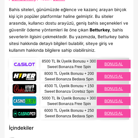
Bahis siteleri, günümüzde eğlence ve kazanç arayan birçok
kişi için popüler platformlar haline gelmiştir. Bu siteler
arasında, kullanıcı dostu arayüzü, geniş bahis seçenekleri ve
güvenilir ödeme yöntemleri ile öne çıkan
Betturkey
, bahis
severlerin ilgisini çekmektedir. Bu yazımızda, Betturkey bahis
sitesi hakkında detaylı bilgileri bulabilir, siteye giriş ve
kullanım hakkında bilgilere sahip olabilirsiniz.
8500 TL İlk Üyelik Bonusu + 300
BONUS AL
Sweet Bonanza Free Spin
8000 TL Üyelik Bonusu + 200
BONUS AL
Sweet Bonanza Bedava Spin
4500 TL Üyelik Bonusu + 150
BONUS AL
Sweet Bonanza Ücretsiz Spin
5000 TL İlk Üyelik Bonusu + 300
BONUS AL
Sweet Bonanza Free Spin
6000 TL Üyelik Bonusu + 250
BONUS AL
Sweet Bonanza Bedava Spin
İçindekiler