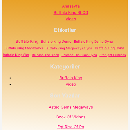
Anasayfa
Buffalo King BLOG
Video
Etiketler
Buffalo King
Buffalo King Demo
Buffalo King Demo Oyna
Buffalo King Megaways
Buffalo King Oyna
Buffalo King Megaways Oyna
Buffalo King Slot
Release The Bison
Release The Bison Oyna
Starlight Princess
Kategoriler
Buffalo King
Video
Son Yazılar
Aztec Gems Megaways
Book Of Vikings
Egt Rise Of Ra