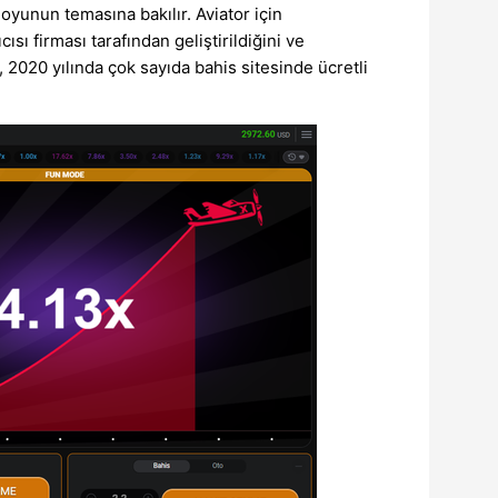
oyunun temasına bakılır. Aviator için
sı firması tarafından geliştirildiğini ve
 2020 yılında çok sayıda bahis sitesinde ücretli