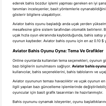
ederek bahis bozdur işlemi yapması gereken en iyi şans o
tanımları inceleyenler, basit yöntemlerle oynanabildiğini
gösterir bilgilere ulaşabiliyor.
Aviator bahis oyunu başladığı anda uçak yerden yükselm
mesafesine göre sistem tarafından otomatik belirlenir. B
uçak hızla oyun ekranında kaybolduğunda, bahis satışı 
oyunun kaybeder. Aviator bahis oyunu için en az 0.10 $ ya 
Aviator Bahis Oyunu Oyna: Tema Ve Grafikler
Online oyunlarda kullanılan tema seçenekleri, oyunun gö
bazı bilgilerin sunulmasını sağlıyor.
Aviator bahis oyun
kullanıcılar, bahis seçeneklerini, bahis tablolarını ve u
Aviator oyununun teması havacılıktır ve uçak oyunun en
ilgili yapılan bazı güncelleme işlemlerinde değiştirilebili
oyuncular için basit grafik tasarımları ile hazırlanmıştır.
Bahis oyununu oynamak isteyenler, oyunu başlattıkların