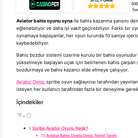
SİTE PUANI
600
Sw
Aviator bahis oyunu oyna
ile bahis kazanma şansını den
eğlenebiliyor ve daha iyi vakit geçirebiliyor. Farklı bir
oynamaya başlayanlar, her oyun turunda 10 saniye içeri
kaybedebiliyor.
Bahis bozdur sistemi üzerine kurulu bir bahis oyunudur
yükselmeye başlayan uçak için belirlenen bahis çarpan
bozdurmaya ve bahis kazancı elde etmeye çalışıyor.
Aviator Oyna
, spribe oyun sağlayıcısı tarafından yayınla
isteyen her kullanıcı tarafından fazla bir deneyime ger
İçindekiler
Spribe Aviator Oyunu Nedir?
Aviator Bahis Oyunu Oyna: Temel Tanım