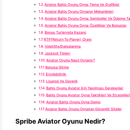
Aviator Bahis Oyunu Oyna: Tema Ve Grafikler
Aviator Bahis Oyunu Oynanış Mekanikleri
Aviator Bahis Oyunu Oyna: Semboller Ve Ödeme T
Aviator Bahis Oyunu Oyna: Özellikler Ve Bonuslar
Bonus Turlarında Kazanç
RTP(Return To Player) Oranı
Volatilite/Dalgalanma
Jackpot Tipleri
Aviator Oyunu Nasıl Oynanır?
Bonusa Gitme
Erişilebilirlik
Lisanslı Ve Güvenli
Bahis Oyunu Aviator İçin Yapılması Gerekenler
Bahis Oyunu Aviator Oyna Taktikleri Ve Stratejiler
Aviator Bahis Oyunu Oyna Demo
Aviator Bahis Oyunu Oynatan Güvenilir Siteler
Spribe Aviator Oyunu Nedir?