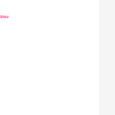
ablosu
i