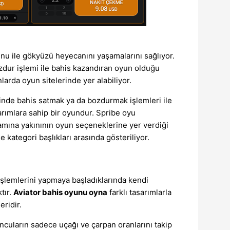
nu ile gökyüzü heyecanını yaşamalarını sağlıyor.
zdur işlemi ile bahis kazandıran oyun olduğu
arda oyun sitelerinde yer alabiliyor.
nde bahis satmak ya da bozdurmak işlemleri ile
arımlara sahip bir oyundur. Spribe oyu
amına yakınının oyun seçeneklerine yer verdiği
e kategori başlıkları arasında gösteriliyor.
 işlemlerini yapmaya başladıklarında kendi
tır.
Aviator bahis oyunu oyna
farklı tasarımlarla
eridir.
cuların sadece uçağı ve çarpan oranlarını takip