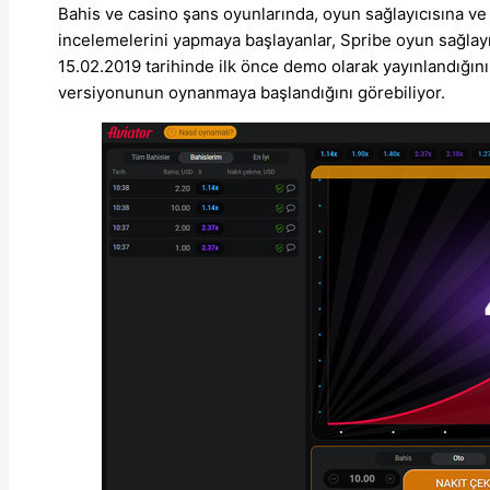
Bahis ve casino şans oyunlarında, oyun sağlayıcısına ve 
incelemelerini yapmaya başlayanlar, Spribe oyun sağlayıcı
15.02.2019 tarihinde ilk önce demo olarak yayınlandığını,
versiyonunun oynanmaya başlandığını görebiliyor.